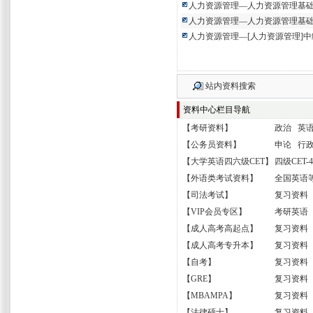
人力资源管理—人力资源管理基
人力资源管理—人力资源管理基
人力资源管理—[人力资源管理]
站内资料搜索
资料中心栏目导航
【
考研资料
】
政治
英
【
公务员资料
】
申论
行
【
大学英语四六级CET
】
四级CET-4
【
外语类考试资料
】
全国英语等
【
司法考试
】
复习资料
【
VIP会员专区
】
考研英语
【
成人高考高起点
】
复习资料
【
成人高考专升本
】
复习资料
【
自考
】
复习资料
【
GRE
】
复习资料
【
MBAMPA
】
复习资料
【
法律硕士
】
复习资料