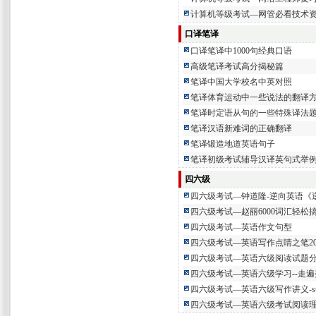
计算机等级考试—网管必看技术资
口译笔译
口译笔译中1000句经典口语
高级笔译考试高分揭秘篇
笔译中国大学校名中英对照
笔译体育运动中一些说法的翻译
笔译时定语从句的一些特殊译法
笔译汉语新难词的正确翻译
笔译锻造地道英语句子
笔译初级考试辅导汉译英句式举
四六级
四六级考试—钟道隆-逆向英语《
四六级考试—赵丽6000词汇轻松
四六级考试—英语作文句型
四六级考试—英语写作点睛之笔20
四六级考试—英语六级阅读试题
四六级考试—英语六级学习--走
四六级考试—英语六级写作讲义-st
四六级考试—英语六级考试阅读