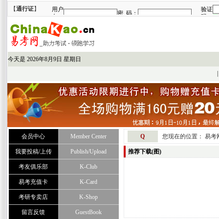
【
通行证
】
今天是
2026年8月9日 星期日
|
会员中心
Member Center
Q
您现在的位置：
易考
我要投稿/上传
Publish/Upload
推荐下载(图)
考友俱乐部
K-Club
易考充值卡
K-Card
考研专卖店
K-Shop
留言反馈
GuestBook