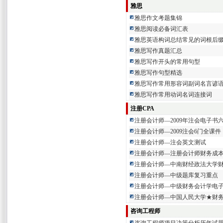
雅思
雅思作文考题集锦
雅思阅读必备词汇表
雅思英语构词总结常见的词根后
雅思写作真题汇总
雅思写作开头的常用句型
雅思写作句型精选
雅思写作常用形容词副词名言谚
雅思写作常用动词名词连接词
注册CPA
注册会计师—2009年注会电子书
注册会计师—2009注会6门全课件
注册会计师—注会英文测试
注册会计师—注册会计师财务成本
注册会计师—中南财经政法大学
注册会计师—中级题库复习重点
注册会计师—中级财务会计学电
注册会计师—中国人民大学★财
咨询工程师