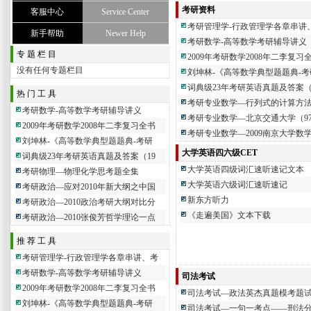
考研资料
客服中心
Service Center
考研管理学-行政管理学各章串讲
新手帮助
Newer Help
考研数学-高等数学考研辅导讲义
专 题 栏 目
2009年考研数学2008年二李复
没有任何专题栏目
刘坤林-《高等数学典型题题典-
词典级23年考研英语真题及答案（198
热 门 工 具
考研专业数学—行列式的计算方
考研数学-高等数学考研辅导讲义
考研专业数学—北京交通大学（97
2009年考研数学2008年二李复习全书
考研专业数学—2009南京大学数
刘坤林-《高等数学典型题题典-考研
大学英语四六级CET
词典级23年考研英语真题及答案（19
大学英语四级词汇速听速记文本
考研物理—物理化学思考题全集
大学英语六级词汇速听速记
考研政治—应对2010年新大纲之中国
新东方听力
考研政治—2010政治考研大纲对比分
《走遍美国》文本下载
考研政治—2010张俊芳哲学理论一点
推 荐 工 具
考研管理学-行政管理学各章串讲、考
考研数学-高等数学考研辅导讲义
司法考试
2009年考研数学2008年二李复习全书
司法考试—政法英杰真题模考题
刘坤林-《高等数学典型题题典-考研
司法考试—一句一考点——刑法