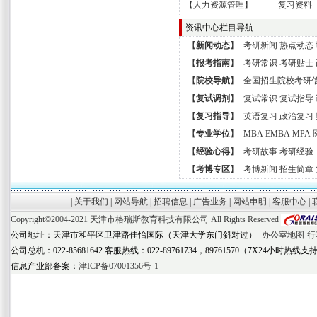
【
人力资源管理
】
复习资料
资讯中心栏目导航
【
新闻动态
】
考研新闻
热点动态
【
报考指南
】
考研常识
考研贴士
【
院校导航
】
全国招生院校考研
【
复试调剂
】
复试常识
复试指导
【
复习指导
】
英语复习
政治复习
【
专业学位
】
MBA
EMBA
MPA
【
经验心得
】
考研故事
考研经验
【
考博专区
】
考博新闻
招生简章
|
关于我们
|
网站导航
|
招聘信息
|
广告业务
|
网站申明
|
客服中心
|
Copyright©2004-2021
天津市格瑞斯教育科技有限公司
All Rights Reserved
公司地址：天津市和平区卫津路佳怡国际（天津大学东门斜对过） -
办公室地图
-
行
公司总机：022-85681642 客服热线：022-89761734，89761570（7X24小时热线支
信息产业部备案：
津ICP备07001356号-1